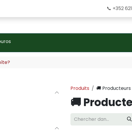
📞 +352 621
euros
îte?
Produits
🚚 Producteurs
🚚 Product