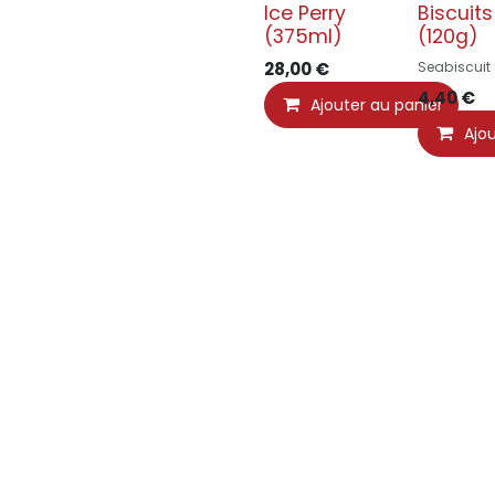
Ice Perry
Biscuits
(375ml)
(120g)
28,00
€
Seabiscuit
4,40
€
Ajouter au panier
Ajo