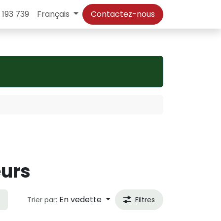
 193 739
Français
Contactez-nous
eurs
En vedette
Trier par:
Filtres