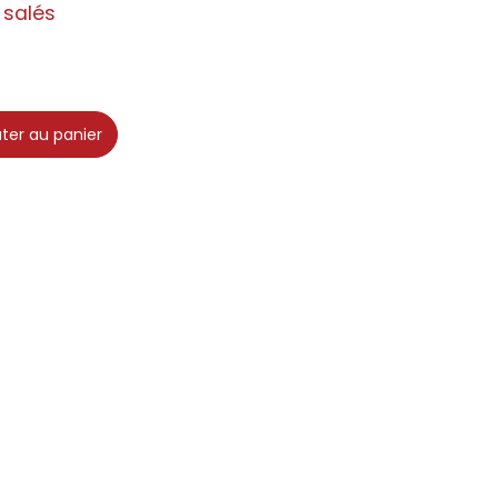
 salés
uter au panier